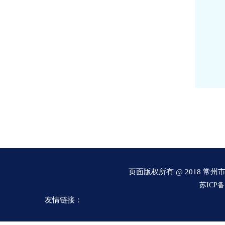
页面版权所有 @ 2018 
流量计
电磁流量计
磁翻板液位计
孔板流量计
v锥流量计
苏ICP备1
式电磁流量计
磁翻板液位计
涡街流量计
重锤式料位计
友情链接：
电接点压力表
安全栅
隔离器
双金属