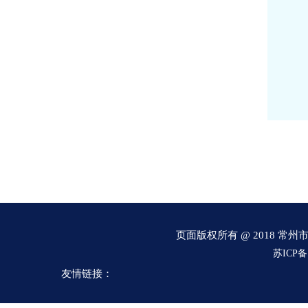
页面版权所有 @ 2018 
流量计
电磁流量计
磁翻板液位计
孔板流量计
v锥流量计
苏ICP备1
式电磁流量计
磁翻板液位计
涡街流量计
重锤式料位计
友情链接：
电接点压力表
安全栅
隔离器
双金属