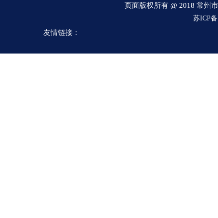
页面版权所有 @ 2018 
流量计
电磁流量计
磁翻板液位计
孔板流量计
v锥流量计
苏ICP备1
式电磁流量计
磁翻板液位计
涡街流量计
重锤式料位计
友情链接：
电接点压力表
安全栅
隔离器
双金属